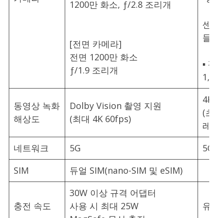
1200만 화소, ƒ/2.8 조리개
센서
들림
[전면 카메라]
전면 1200만 화소
▪ 
ƒ/1.9 조리개
1,
4K
동영상 녹화
Dolby Vision 촬영 지원
(초당
해상도
(최대 4K 60fps)
레임
네트워크
5G
5G
SIM
듀얼 SIM(nano-SIM 및 eSIM)
30W 이상 규격 어댑터
충전 속도
사용 시 최대 25W
유선