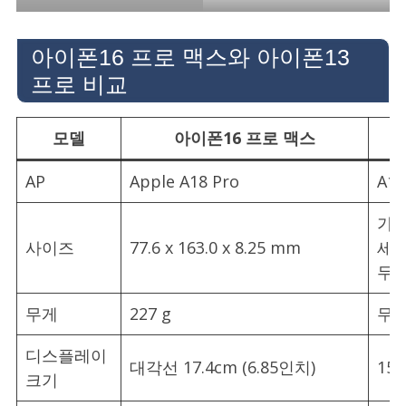
아이폰16 프로 맥스와 아이폰13
프로 비교
모델
아이폰16 프로 맥스
AP
Apple A18 Pro
A15
가로
사이즈
77.6 x 163.0 x 8.25 mm
세로
두께
무게
227 g
무게
디스플레이
대각선 17.4cm (6.85인치)
15.
크기