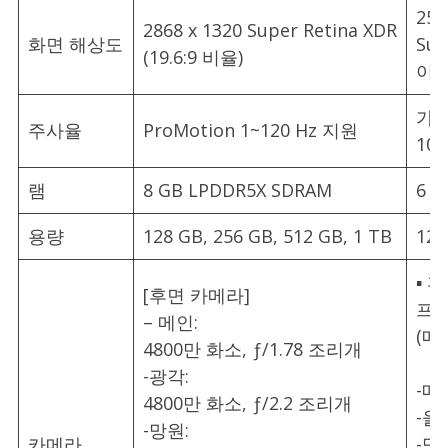
253
2868 x 1320 Super Retina XDR
화면 해상도
Su
(19.6:9 비율)
이
가변
주사율
ProMotion 1~120 Hz 지원
10-
램
8 GB LPDDR5X SDRAM
6 G
용량
128 GB, 256 GB, 512 GB, 1 TB
128
▪ 
[후면 카메라]
프로
– 메인:
(메
4800만 화소, ƒ/1.78 조리개
-광각:
-메
4800만 화소, ƒ/2.2 조리개
-울
-망원:
카메라
-망